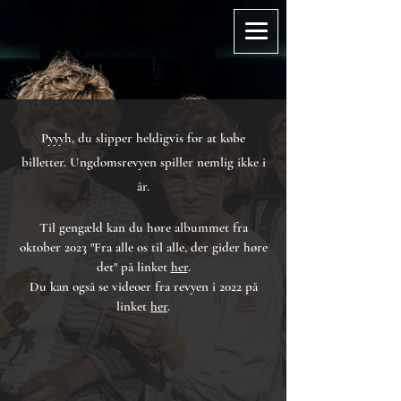
Pyyyh, du slipper heldigvis for at købe
billetter.
Ungdomsrevyen spiller nemlig ikke i
år.
Til gengæld kan du høre albummet fra
oktober 2023 "Fra alle os til alle, der gider høre
det" på linket
her
.
Du kan også se videoer fra revyen i 2022 på
linket
her
.